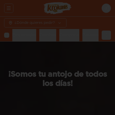
Abrir menu de navegación
Logi
¿Dónde quieres pedir?
Empanadas
Combos
Comparte
Pasteles
Arepa
¡Somos tu antojo de todos
los días!