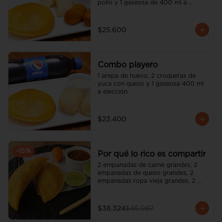
pollo y 1 gaseosa de 400 ml a 
elección.
$25.600
Combo playero
1 arepa de huevo, 2 croquetas de 
yuca con queso y 1 gaseosa 400 ml 
a elección.
$23.400
-
15
%
Por qué lo rico es compartir
2 empanadas de carne grandes, 2 
empanadas de queso grandes, 2 
empanadas ropa vieja grandes, 2 
empanadas rancheras grandes, 1 
gaseosa 1.5 lt.
$38.324
$45.087