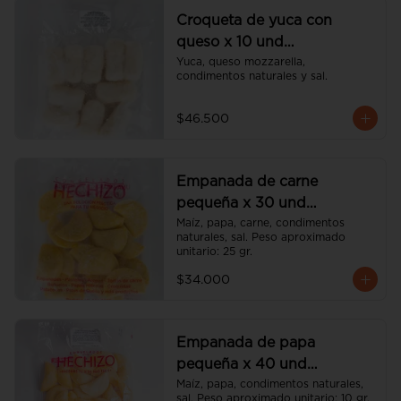
Croqueta de yuca con
queso x 10 und
(Congeladas)
Yuca, queso mozzarella, 
condimentos naturales y sal.
$46.500
Empanada de carne
pequeña x 30 und
(Congeladas)
Maíz, papa, carne, condimentos 
naturales, sal. Peso aproximado 
unitario: 25 gr.
$34.000
Empanada de papa
pequeña x 40 und
(Congeladas)
Maíz, papa, condimentos naturales, 
sal. Peso aproximado unitario: 10 gr.