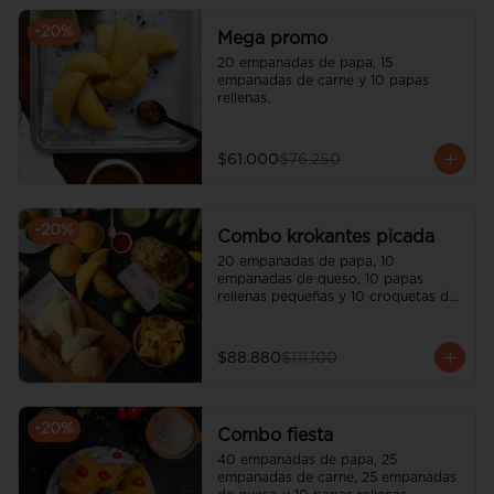
-
20
%
Mega promo
20 empanadas de papa, 15 
empanadas de carne y 10 papas 
rellenas.
$61.000
$76.250
-
20
%
Combo krokantes picada
20 empanadas de papa, 10 
empanadas de queso, 10 papas 
rellenas pequeñas y 10 croquetas de 
pollo.
$88.880
$111.100
-
20
%
Combo fiesta
40 empanadas de papa, 25 
empanadas de carne, 25 empanadas 