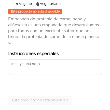
Vegano
Vegetariano
Este producto no esta disponible
Krokantes de queso
Empanada de protenia de carne, papa y
Krokantes de maíz tostados con 
queso parmesano..
aliñosesta es una empanada que desarrollamos
para todos con un excelente sabor que nos
brinda la protenia de carne de la marca planeta
$6.500
v. .
Instrucciones especiales
Salsas
Salsa Agria 110 g
Mayonesa, suero costeño y vinagre 
peso aproximado unitario: 110 gr.
Este producto no esta disponible
$9.500