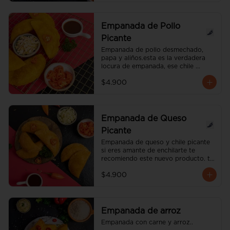
Empanada de Pollo
Picante
Empanada de pollo desmechado, 
papa y aliños.esta es la verdadera 
locura de empanada, ese chile 
picante te va encartar. el nivel de 
$4.900
pique es medio.
Empanada de Queso
Picante
Empanada de queso y chile picante 
si eres amante de enchilarte te 
recomiendo este nuevo producto. te 
va encantar.el grado de picante es 
$4.900
medio.
Empanada de arroz
Empanada con carne y arroz..