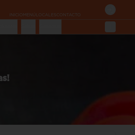
Login
INICIO
MENÚ
LOCALES
CONTACTO
okantes
Salsas
Gaseosas
as!