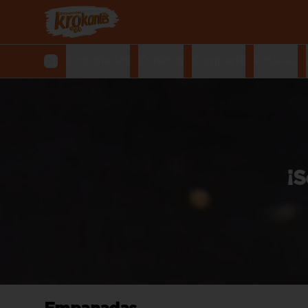
Empanadas
Combos
Comparte
Pasteles
¡S