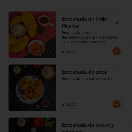
Empanada de Pollo
Picante
Empanada de pollo 
desmechado, papa y aliños.esta 
es la verdadera locura de 
empanada, ese chile picante te 
$4.900
va encartar. el nivel de pique es 
medio.
Empanada de arroz
Empanada con carne y arroz..
$4.600
Empanada de queso y