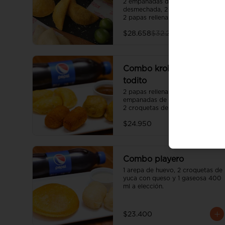
2 empanadas de carne 
desmechada, 2 palos de queso y 
2 papas rellenas.
$28.658
$32.200
Combo krokantes de
todito
2 papas rellenas pequeñas, 3 
empanadas de carne pequeñas, 
2 croquetas de pollo y 1 gaseosa 
400 ml a elección.
$24.950
Combo playero
1 arepa de huevo, 2 croquetas de 
yuca con queso y 1 gaseosa 400 
ml a elección.
$23.400