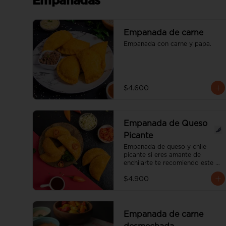
Empanadas
Empanada de carne
Empanada con carne y papa.
$4.600
Empanada de Queso
Picante
Empanada de queso y chile 
picante si eres amante de 
enchilarte te recomiendo este 
nuevo producto. te va 
$4.900
encantar.el grado de picante es 
medio.
Empanada de carne