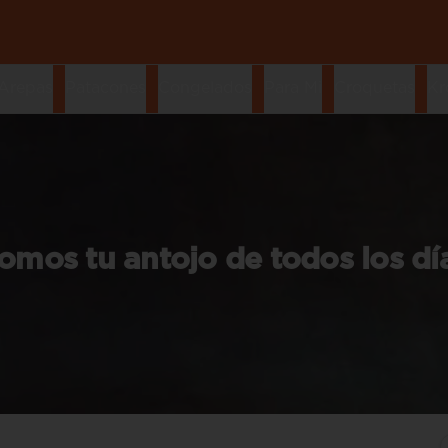
Arepas
Patacones
Congelados
Para Mi
Croquetas
Kr
omos tu antojo de todos los dí