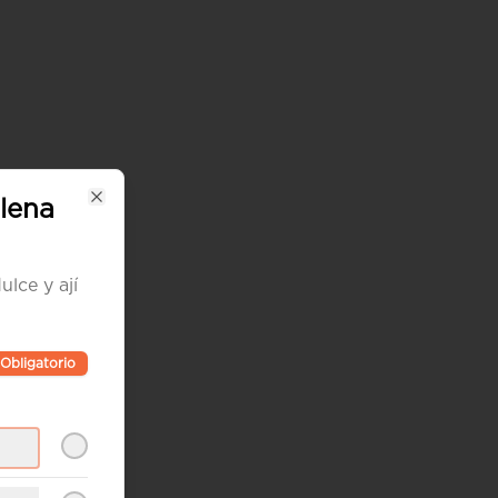
lena
Close
ulce y ají
Obligatorio