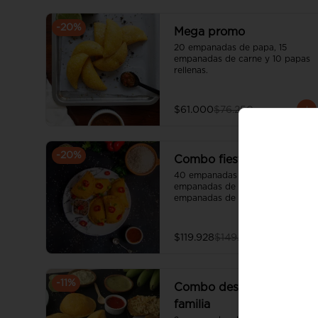
-
20
%
Mega promo
20 empanadas de papa, 15 
empanadas de carne y 10 papas 
rellenas.
$61.000
$76.250
-
20
%
Combo fiesta
40 empanadas de papa, 25 
empanadas de carne, 25 
empanadas de queso y 10 papas 
rellenas.
$119.928
$149.910
-
11
%
Combo desayuno en
familia