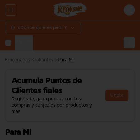
Abrir menu de navegación
Logi
¿Dónde quieres pedir?
Para Mi
Empanadas Krokantes
Para Mi
Acumula
Puntos de
Clientes fieles
Únete
Regístrate, gana puntos con tus
compras y canjealos por productos y
más
Para Mi