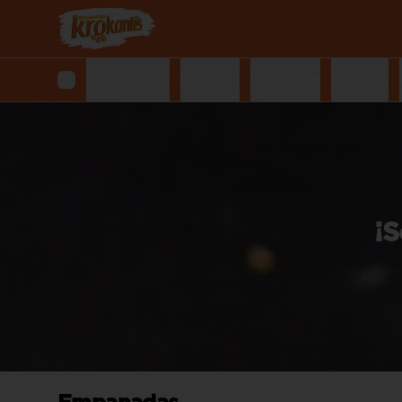
Empanadas
Combos
Comparte
Pasteles
¡S