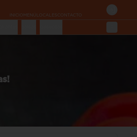
Login
INICIO
MENÚ
LOCALES
CONTACTO
okantes
Salsas
Gaseosas
as!