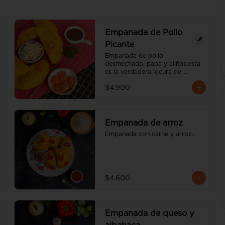
Empanada de Pollo
Picante
Empanada de pollo 
desmechado, papa y aliños.esta 
es la verdadera locura de 
empanada, ese chile picante te 
$4.900
va encartar. el nivel de pique es 
medio.
Empanada de arroz
Empanada con carne y arroz..
$4.600
Empanada de queso y