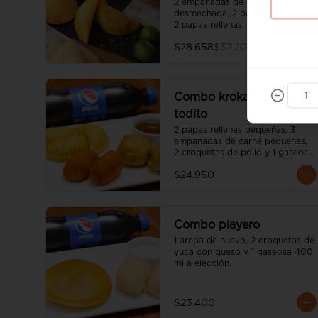
2 empanadas de carne 
desmechada, 2 palos de queso y 
2 papas rellenas.
$28.658
$32.200
Combo krokantes de
todito
2 papas rellenas pequeñas, 3 
empanadas de carne pequeñas, 
2 croquetas de pollo y 1 gaseosa 
400 ml a elección.
$24.950
Combo playero
1 arepa de huevo, 2 croquetas de 
yuca con queso y 1 gaseosa 400 
ml a elección.
$23.400