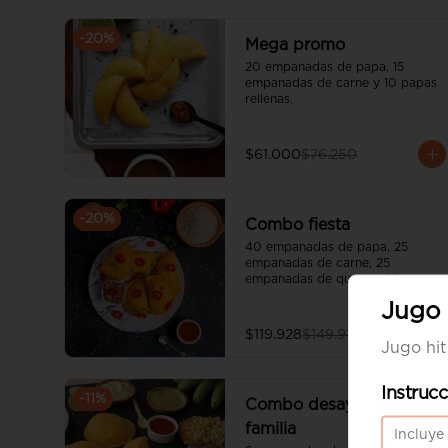
-
20
%
Mega promo
20 empanadas de papa, 15 
empanadas de carne y 10 papas 
rellenas.
$61.000
$76.250
-
20
%
Combo fiesta
40 empanadas de papa, 25 
empanadas de carne, 25 
empanadas de queso y 10 papas 
rellenas.
Jugo 
$119.928
$149.910
Jugo hi
Instruc
-
11
%
Combo desayuno en
familia