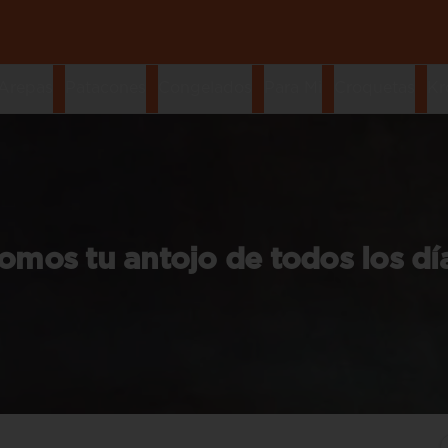
Arepas
Patacones
Congelados
Para Mi
Croquetas
Kr
omos tu antojo de todos los dí