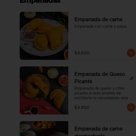
Empanadas
Empanada de carne
Empanada con carne y papa.
$4.600
Empanada de Queso
Picante
Empanada de queso y chile 
picante si eres amante de 
enchilarte te recomiendo este 
nuevo producto. te va 
$4.900
encantar.el grado de picante es 
medio.
Empanada de carne