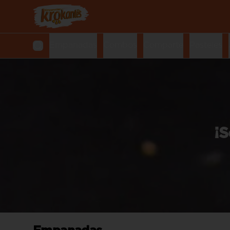
Empanadas
Combos
Comparte
Pasteles
¡S