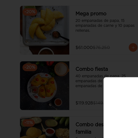
-
20
%
Mega promo
20 empanadas de papa, 15 
empanadas de carne y 10 papas 
rellenas.
$61.000
$76.250
-
20
%
Combo fiesta
40 empanadas de papa, 25 
empanadas de carne, 25 
empanadas de queso y 10 papas 
rellenas.
$119.928
$149.910
-
11
%
Combo desayuno en
familia