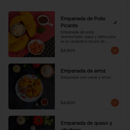
Empanada de Pollo
Picante
Empanada de pollo 
desmechado, papa y aliños.esta 
es la verdadera locura de 
empanada, ese chile picante te 
$4.900
va encartar. el nivel de pique es 
medio.
Empanada de arroz
Empanada con carne y arroz..
$4.600
Empanada de queso y