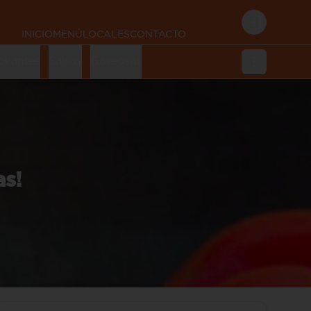
Login
INICIO
MENÚ
LOCALES
CONTACTO
okantes
Salsas
Gaseosas
as!