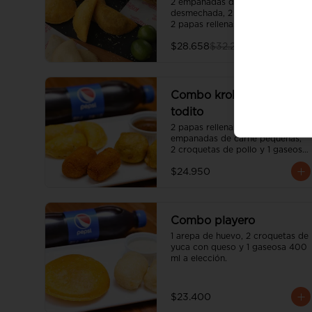
2 empanadas de carne 
desmechada, 2 palos de queso y 
2 papas rellenas.
$28.658
$32.200
Combo krokantes de
todito
2 papas rellenas pequeñas, 3 
empanadas de carne pequeñas, 
2 croquetas de pollo y 1 gaseosa 
400 ml a elección.
$24.950
Combo playero
1 arepa de huevo, 2 croquetas de 
yuca con queso y 1 gaseosa 400 
ml a elección.
$23.400