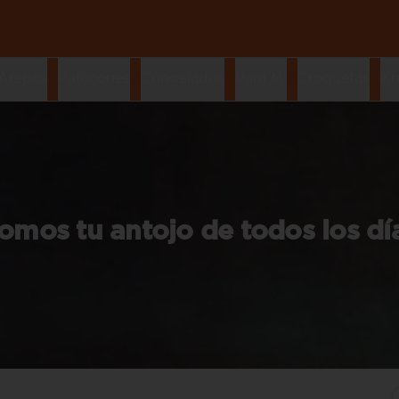
Arepas
Patacones
Congelados
Para Mi
Croquetas
Kr
omos tu antojo de todos los dí