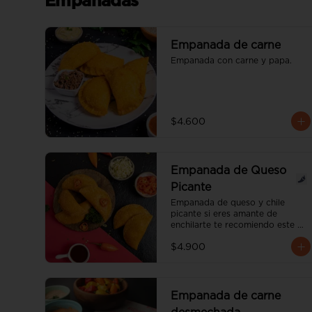
Empanadas
Empanada de carne
Empanada con carne y papa.
$4.600
Empanada de Queso
Picante
Empanada de queso y chile 
picante si eres amante de 
enchilarte te recomiendo este 
nuevo producto. te va 
$4.900
encantar.el grado de picante es 
medio.
Empanada de carne