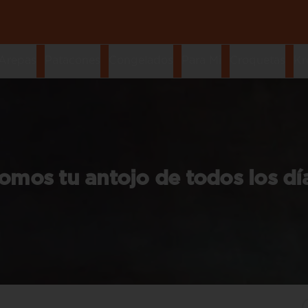
Arepas
Patacones
Congelados
Para Mi
Croquetas
Kr
omos tu antojo de todos los dí