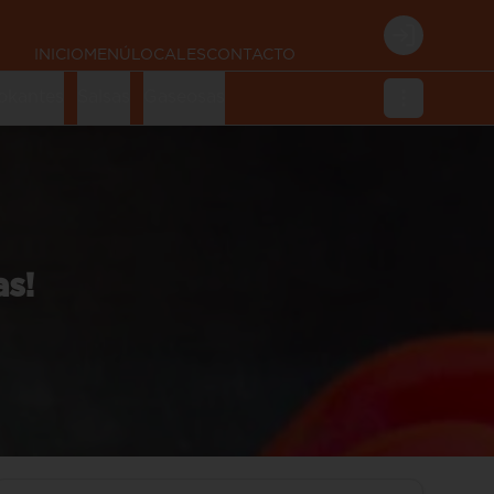
Login
INICIO
MENÚ
LOCALES
CONTACTO
okantes
Salsas
Gaseosas
as!