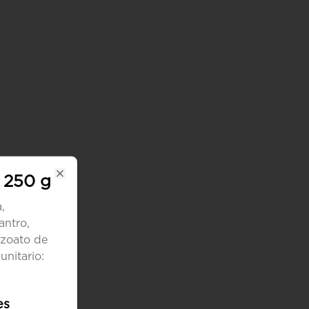
e 250 g
Close
,
antro,
nzoato de
nitario:
es