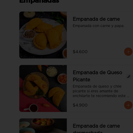
Empanadas
Empanada de carne
Empanada con carne y papa.
$4.600
Empanada de Queso
Picante
Empanada de queso y chile 
picante si eres amante de 
enchilarte te recomiendo este 
nuevo producto. te va 
$4.900
encantar.el grado de picante es 
medio.
Empanada de carne