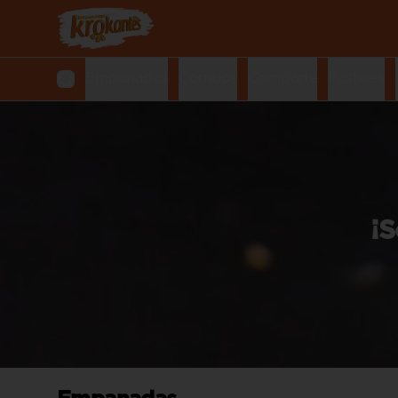
Empanadas
Combos
Comparte
Pasteles
¡S