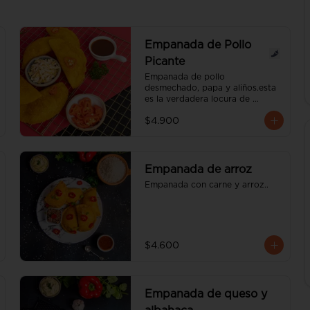
Empanada de Pollo
Picante
Empanada de pollo 
desmechado, papa y aliños.esta 
es la verdadera locura de 
empanada, ese chile picante te 
$4.900
va encartar. el nivel de pique es 
medio.
Empanada de arroz
Empanada con carne y arroz..
$4.600
Empanada de queso y