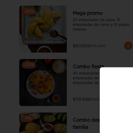
-
20
%
Mega promo
20 empanadas de papa, 15 
empanadas de carne y 10 papas 
rellenas.
$61.000
$76.250
-
20
%
Combo fiesta
40 empanadas de papa, 25 
empanadas de carne, 25 
empanadas de queso y 10 papas 
rellenas.
$119.928
$149.910
-
11
%
Combo desayuno en
familia