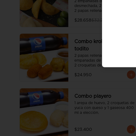
2 empanadas de carne 
desmechada, 2 palos de queso y 
2 papas rellenas.
$28.658
$32.200
Combo krokantes de
todito
2 papas rellenas pequeñas, 3 
empanadas de carne pequeñas, 
2 croquetas de pollo y 1 gaseosa 
400 ml a elección.
$24.950
Combo playero
1 arepa de huevo, 2 croquetas de 
yuca con queso y 1 gaseosa 400 
ml a elección.
$23.400